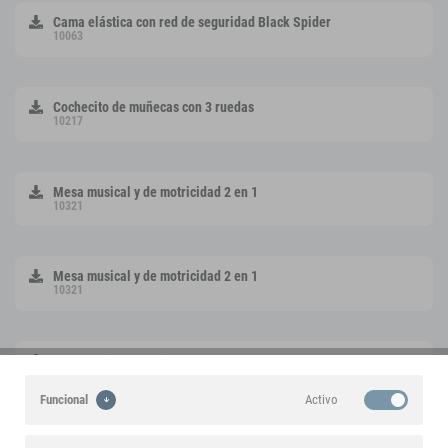
Cama elástica con red de seguridad Black Spider
10063
Cochecito de muñecas con 3 ruedas
10217
Mesa musical y de motricidad 2 en 1
10321
Mesa musical y de motricidad 2 en 1
10321
Aparcamiento "Business Class"
10343
Activo
Funcional
Guitarra "Sound"