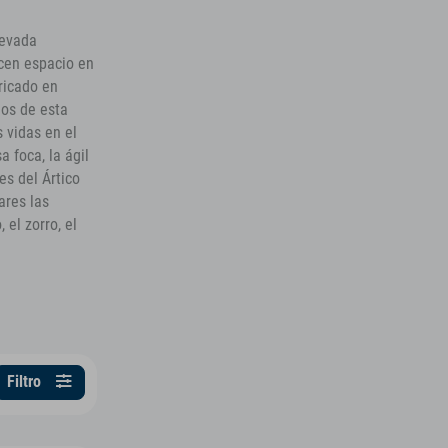
levada
acen espacio en
bricado en
los de esta
 vidas en el
a foca, la ágil
tes del Ártico
ares las
 el zorro, el
Filtro