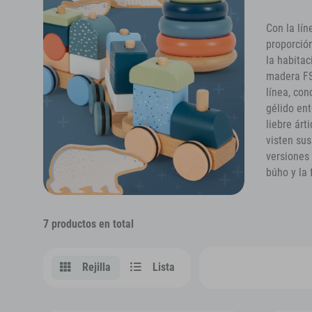
Con la lín
proporció
la habitac
madera FS
línea, co
gélido ent
liebre árt
visten sus
versiones 
búho y la
7 productos en total
Rejilla
Lista