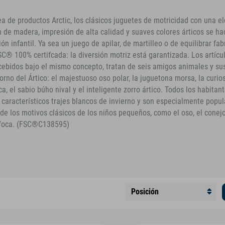
ea de productos Arctic, los clásicos juguetes de motricidad con una e
n de madera, impresión de alta calidad y suaves colores árticos se h
ión infantil. Ya sea un juego de apilar, de martilleo o de equilibrar fa
C® 100% certifcada: la diversión motriz está garantizada. Los artícu
ncebidos bajo el mismo concepto, tratan de seis amigos animales y sus
orno del Ártico: el majestuoso oso polar, la juguetona morsa, la curios
ica, el sabio búho nival y el inteligente zorro ártico. Todos los habitan
 característicos trajes blancos de invierno y son especialmente popul
de los motivos clásicos de los niños pequeños, como el oso, el conejo,
 foca. (FSC®C138595)