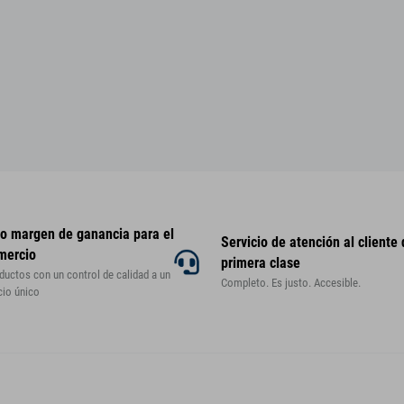
to margen de ganancia para el
Servicio de atención al cliente
mercio
primera clase
ductos con un control de calidad a un
Completo. Es justo. Accesible.
cio único