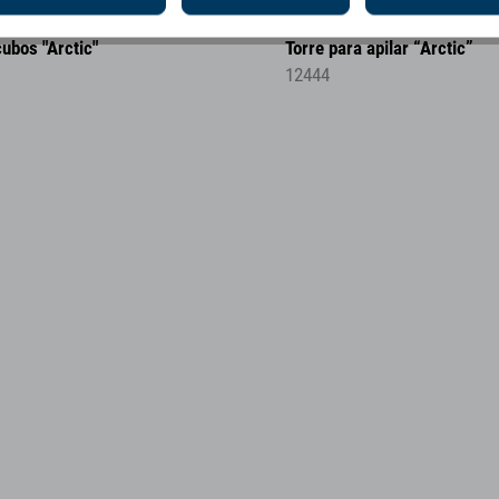
cubos "Arctic"
Torre para apilar “Arctic”
12444