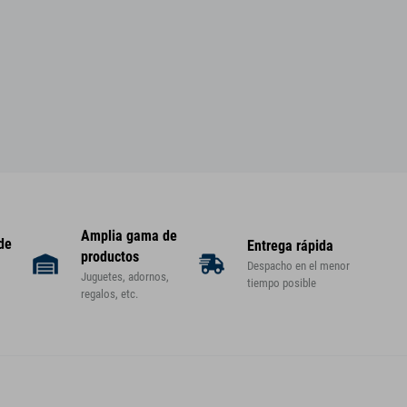
Amplia gama de
 de
Entrega rápida
productos
Despacho en el menor
Juguetes, adornos,
tiempo posible
regalos, etc.