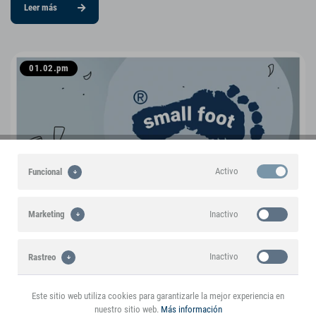
Leer más
01.02.pm
Activo
Funcional
Inactivo
Marketing
Inactivo
Rastreo
Este sitio web utiliza cookies para garantizarle la mejor experiencia en
Legler OHG small foot company se llamará en
nuestro sitio web.
Más información