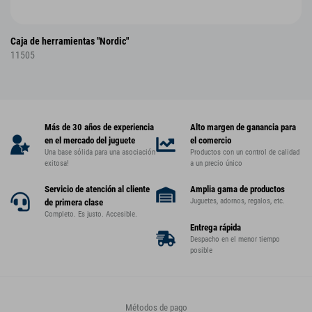
Caja de herramientas "Nordic"
11505
Más de 30 años de experiencia
Alto margen de ganancia para
en el mercado del juguete
el comercio
Una base sólida para una asociación
Productos con un control de calidad
exitosa!
a un precio único
Servicio de atención al cliente
Amplia gama de productos
Juguetes, adornos, regalos, etc.
de primera clase
Completo. Es justo. Accesible.
Entrega rápida
Despacho en el menor tiempo
posible
Métodos de pago