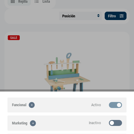
Rejilla
Lista
Filtro
SALE
Activo
Funcional
Inactivo
Marketing