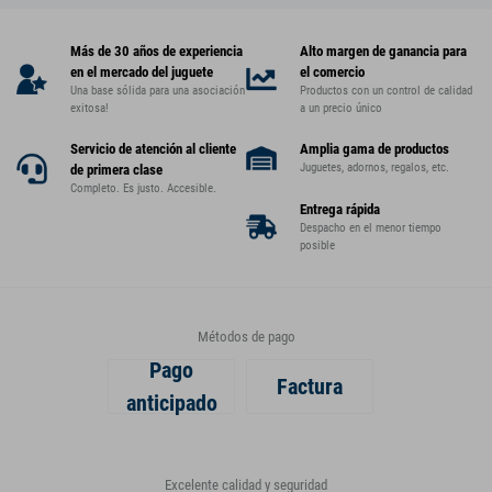
Más de 30 años de experiencia
Alto margen de ganancia para
en el mercado del juguete
el comercio
Una base sólida para una asociación
Productos con un control de calidad
exitosa!
a un precio único
Servicio de atención al cliente
Amplia gama de productos
Juguetes, adornos, regalos, etc.
de primera clase
Completo. Es justo. Accesible.
Entrega rápida
Despacho en el menor tiempo
posible
Métodos de pago
Pago
Factura
anticipado
Excelente calidad y seguridad