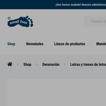
¡Nos hemos mudado! Nuestra administraci
Shop
Novedades
Líneas de productos
Mundo
Shop
Decoración
Letras y trenes de letr