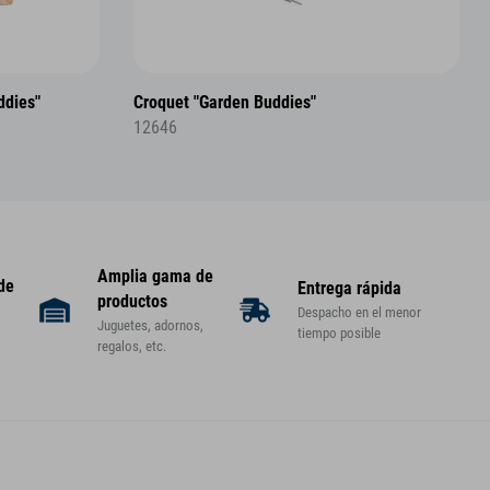
ddies"
Croquet "Garden Buddies"
12646
Amplia gama de
 de
Entrega rápida
productos
Despacho en el menor
Juguetes, adornos,
tiempo posible
regalos, etc.