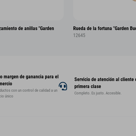
zamiento de anillas "Garden
Rueda de la fortuna "Garden Bu
12645
to margen de ganancia para el
Servicio de atención al cliente
mercio
primera clase
ductos con un control de calidad a un
Completo. Es justo. Accesible.
cio único