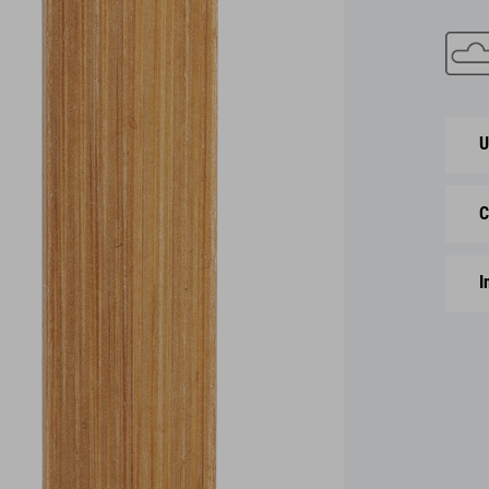
U
C
I