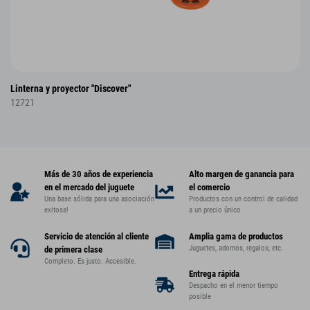
Linterna y proyector "Discover"
12721
Más de 30 años de experiencia
Alto margen de ganancia para
en el mercado del juguete
el comercio
Una base sólida para una asociación
Productos con un control de calidad
exitosa!
a un precio único
Servicio de atención al cliente
Amplia gama de productos
Juguetes, adornos, regalos, etc.
de primera clase
Completo. Es justo. Accesible.
Entrega rápida
Despacho en el menor tiempo
posible