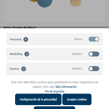
Bolos "Garden Buddies"
12644
Activo
Funcional
NUEVO
Inactivo
Marketing
Inactivo
Rastreo
Este sitio web utiliza cookies para garantizarle la mejor experiencia en
nuestro sitio web.
Más información
Pie de Imprenta
Configuración de la privacidad
Aceptar cookies