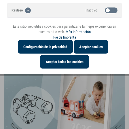
Inactivo
Rastreo
Este producto se menciona en el blog
Este sitio web utiliza cookies para garantizarle la mejor experiencia en
Testimonios y experiencias interesantes sobre
nuestro sitio web.
Más información
Pie de Imprenta
el artículo
Configuración de la privacidad
Aceptar cookies
Aceptar todas las cookies