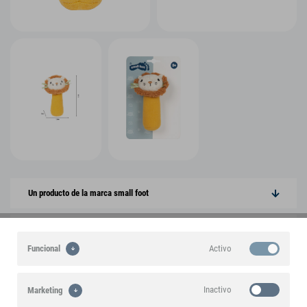
Un producto de la marca small foot
Destacados
Activo
Funcional
Características del producto
Inactivo
Marketing
Información sobre el producto