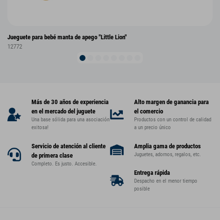
Jueguete para bebé manta de apego "Little Lion"
12772
Más de 30 años de experiencia
Alto margen de ganancia para
en el mercado del juguete
el comercio
Una base sólida para una asociación
Productos con un control de calidad
exitosa!
a un precio único
Servicio de atención al cliente
Amplia gama de productos
Juguetes, adornos, regalos, etc.
de primera clase
Completo. Es justo. Accesible.
Entrega rápida
Despacho en el menor tiempo
posible