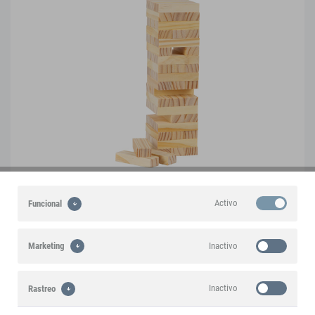
Activo
Funcional
Torre tambaleante
8004
Inactivo
Marketing
Inactivo
Rastreo