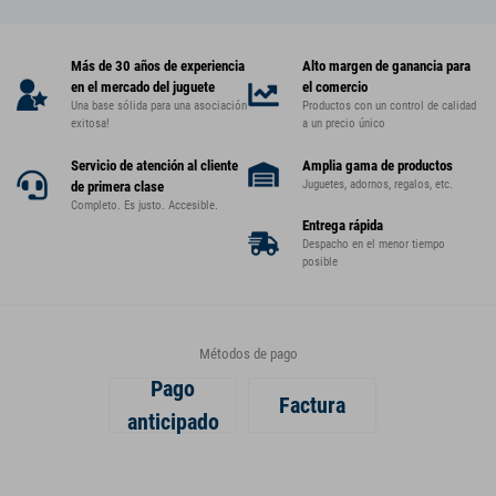
Más de 30 años de experiencia
Alto margen de ganancia para
en el mercado del juguete
el comercio
Una base sólida para una asociación
Productos con un control de calidad
exitosa!
a un precio único
Servicio de atención al cliente
Amplia gama de productos
Juguetes, adornos, regalos, etc.
de primera clase
Completo. Es justo. Accesible.
Entrega rápida
Despacho en el menor tiempo
posible
Métodos de pago
Pago
Factura
anticipado