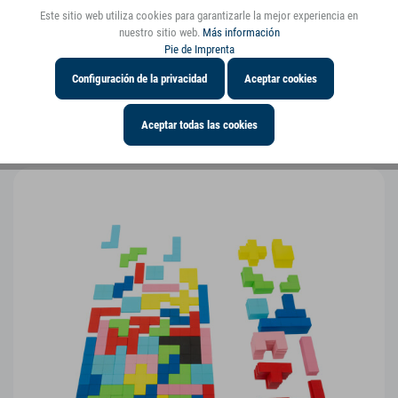
Este sitio web utiliza cookies para garantizarle la mejor experiencia en
¡Aquí se requiere concentración!
nuestro sitio web.
Más información
Pie de Imprenta
Los juegos de paciencia y concentración son ahora más
Configuración de la privacidad
Aceptar cookies
populares que nunca. Con estos juegos de habilidad, la
Aceptar todas las cookies
emoción y el suspenso están garantizados.