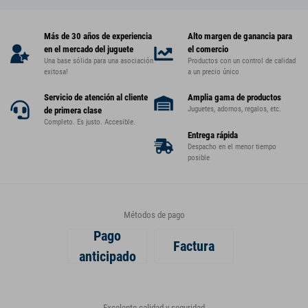
Más de 30 años de experiencia
Alto margen de ganancia para
en el mercado del juguete
el comercio
Una base sólida para una asociación
Productos con un control de calidad
exitosa!
a un precio único
Servicio de atención al cliente
Amplia gama de productos
Juguetes, adornos, regalos, etc.
de primera clase
Completo. Es justo. Accesible.
Entrega rápida
Despacho en el menor tiempo
posible
Métodos de pago
Pago
Factura
anticipado
Excelente calidad y seguridad