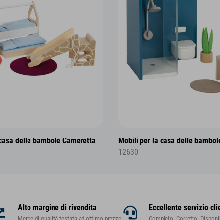
 casa delle bambole Cameretta
Mobili per la casa delle bambo
12630
Alto margine di rivendita
Eccellente servizio cli
Merce di qualità testata ad ottimo prezzo
Completo. Corretto. Disponib