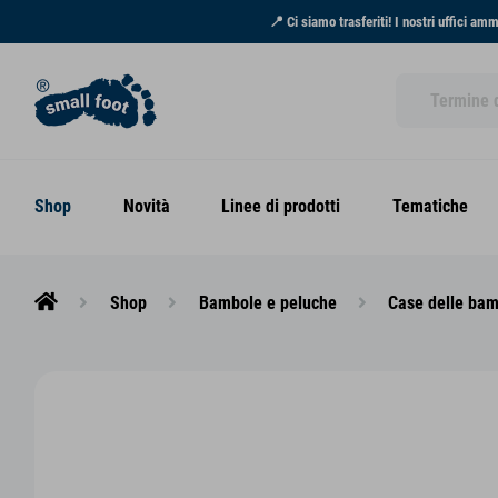
📍 Ci siamo trasferiti! I nostri uffici am
Shop
Novità
Linee di prodotti
Tematiche
Shop
Bambole e peluche
Case delle ba