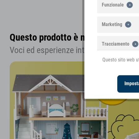
Vedere altre immagini
Funzionale
Marketing
Questo prodotto è menzionato nel
Tracciamento
Voci ed esperienze interessanti sull'ar
Questo sito web ut
Imposta