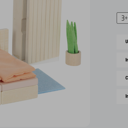
U
I
C
I