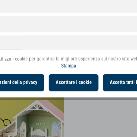
 blog
ticolo
ilizza i cookie per garantire la migliore esperienza sul nostro sito we
Stampa
zioni della privacy
Accettare i cookie
Accetta tutti 