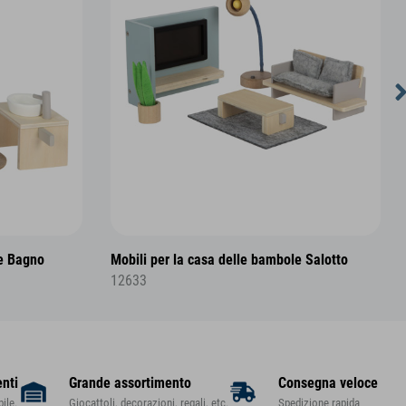
le Bagno
Mobili per la casa delle bambole Salotto
12633
enti
Grande assortimento
Consegna veloce
ile.
Giocattoli, decorazioni, regali, etc.
Spedizione rapida