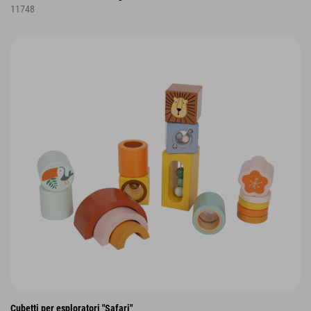
11748
Cubetti per esploratori "Safari"