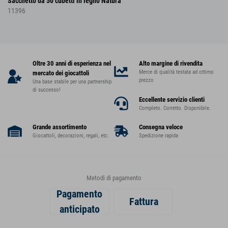
Sacchetto da 50 cubetti in legno Natura
11396
Oltre 30 anni di esperienza nel
Alto margine di rivendita
Merce di qualità testata ad ottimo
mercato dei giocattoli
prezzo
Una base stabile per una partnership
di successo!
Eccellente servizio clienti
Completo. Corretto. Disponibile.
Grande assortimento
Consegna veloce
Giocattoli, decorazioni, regali, etc.
Spedizione rapida
Metodi di pagamento
Pagamento
Fattura
anticipato