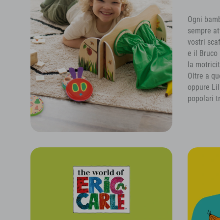
Ogni bambi
sempre att
vostri sca
e il Bruco
la motrici
Oltre a qu
oppure Lil
popolari t