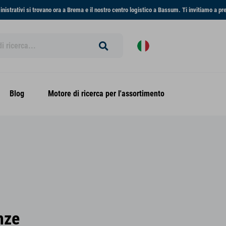
ministrativi si trovano ora a Brema e il nostro centro logistico a Bassum. Ti invitiamo a pr
Blog
Motore di ricerca per l'assortimento
nze