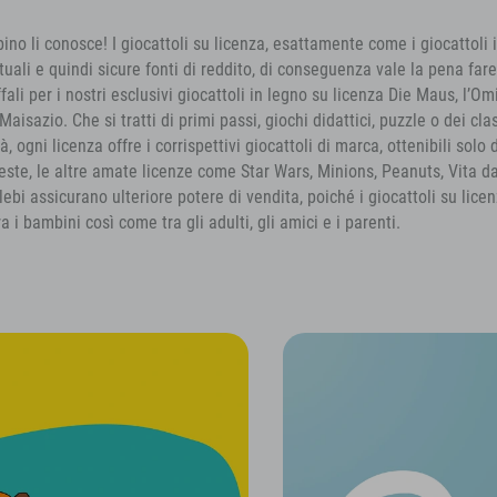
no li conosce! I giocattoli su licenza, esattamente come i giocattoli 
uali e quindi sicure fonti di reddito, di conseguenza vale la pena fare
ffali per i nostri esclusivi giocattoli in legno su licenza Die Maus, l’O
 Maisazio. Che si tratti di primi passi, giochi didattici, puzzle o dei cla
tà, ogni licenza offre i corrispettivi giocattoli di marca, ottenibili solo 
este, le altre amate licenze come Star Wars, Minions, Peanuts, Vita d
lebi assicurano ulteriore potere di vendita, poiché i giocattoli su lice
ra i bambini così come tra gli adulti, gli amici e i parenti.