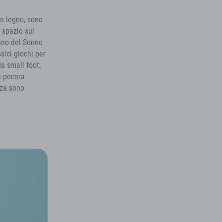
in legno, sono
 spazio sui
mino del Sonno
ssici giochi per
da small foot.
a pecora
nza sono