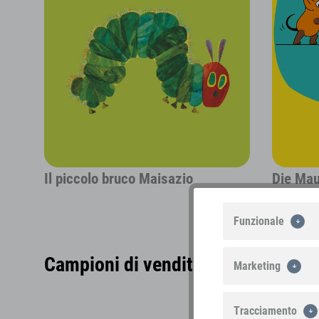
Il piccolo bruco Maisazio
Die Ma
Funzionale
Campioni di vendite della categori
Marketing
Tracciamento