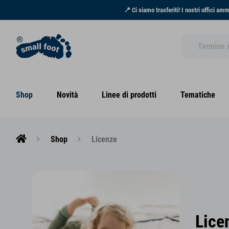
📍 Ci siamo trasferiti! I nostri uffici am
Shop
Novità
Linee di prodotti
Tematiche
Shop
Licenze
Lice