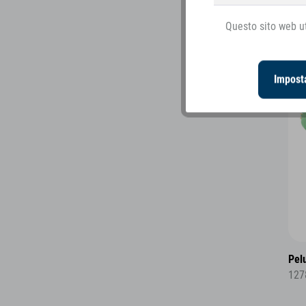
Questo sito web ut
Imposta
Pel
127