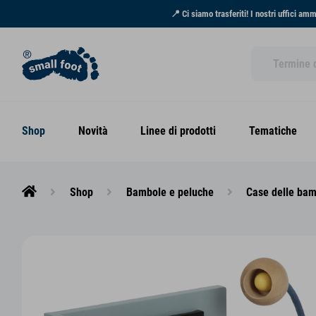
📍 Ci siamo trasferiti! I nostri uffici am
Shop
Novità
Linee di prodotti
Tematiche
Shop
Bambole e peluche
Case delle ba