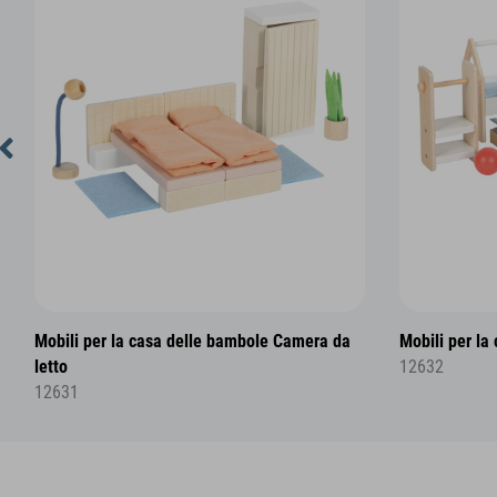
Mobili per la casa delle bambole Camera da
Mobili per la
letto
12632
12631