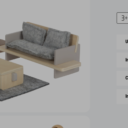
U
I
C
I