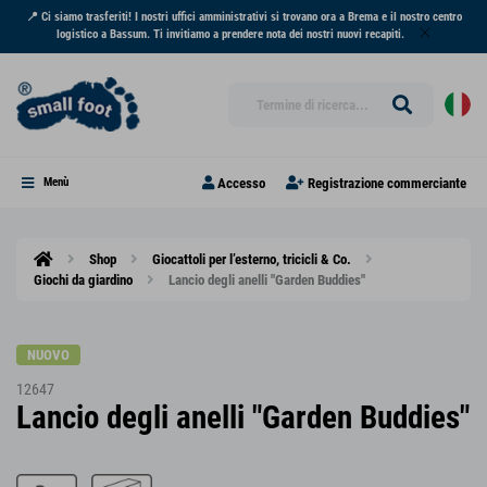
📍 Ci siamo trasferiti! I nostri uffici amministrativi si trovano ora a Brema e il nostro centro
logistico a Bassum. Ti invitiamo a prendere nota dei nostri nuovi recapiti.
Accesso
Registrazione commerciante
Menù
Shop
Giocattoli per l’esterno, tricicli & Co.
Giochi da giardino
Lancio degli anelli "Garden Buddies"
NUOVO
12647
Lancio degli anelli "Garden Buddies"