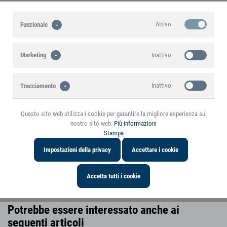
Attivo
Funzionale
Vedere altre immagini
Inattivo
Marketing
Un prodotto di marca small foot
Inattivo
Tracciamento
In evidenza
Questo sito web utilizza i cookie per garantire la migliore esperienza sul
Caratteristiche del prodotto
nostro sito web.
Più informazioni
Stampa
Informazioni sul prodotto
Impostazioni della privacy
Accettare i cookie
Scaricare
Accetta tutti i cookie
Potrebbe essere interessato anche ai
seguenti articoli