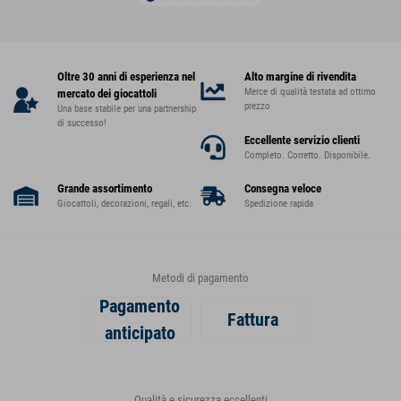
Oltre 30 anni di esperienza nel
Alto margine di rivendita
Merce di qualità testata ad ottimo
mercato dei giocattoli
prezzo
Una base stabile per una partnership
di successo!
Eccellente servizio clienti
Completo. Corretto. Disponibile.
Grande assortimento
Consegna veloce
Giocattoli, decorazioni, regali, etc.
Spedizione rapida
Metodi di pagamento
Pagamento
Fattura
anticipato
Qualità e sicurezza eccellenti