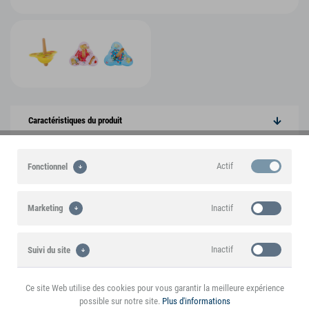
Caractéristiques du produit
Informations sur le produit
Actif
Fonctionnel
Inactif
Marketing
Vous pourriez également être intéressé par
les articles suivants
Inactif
Suivi du site
PROMOTION
Ce site Web utilise des cookies pour vous garantir la meilleure expérience
Inactif
Personnalisation
possible sur notre site.
Plus d'informations