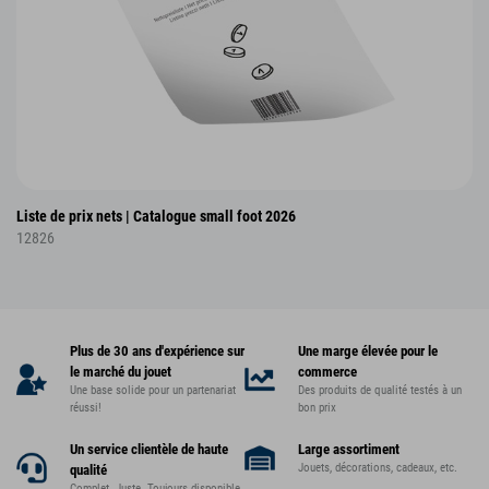
Liste de prix nets | Catalogue small foot 2026
12826
Plus de 30 ans d'expérience sur
Une marge élevée pour le
le marché du jouet
commerce
Une base solide pour un partenariat
Des produits de qualité testés à un
réussi!
bon prix
Un service clientèle de haute
Large assortiment
Jouets, décorations, cadeaux, etc.
qualité
Complet. Juste. Toujours disponible.