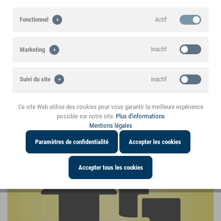
Actif
Fonctionnel
Lacer et enfiler
Inactif
Marketing
Inactif
Suivi du site
Ce site Web utilise des cookies pour vous garantir la meilleure expérience
Inactif
Personnalisation
possible sur notre site.
Plus d'informations
Mentions légales
Paramètres de confidentialité
Accepter les cookies
Accepter tous les cookies