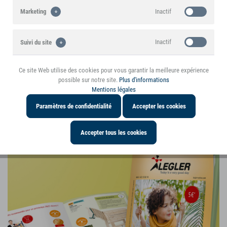
Inactif
Marketing
Informations sur le produit
Inactif
Suivi du site
Téléchargements
Ce site Web utilise des cookies pour vous garantir la meilleure expérience
Inactif
Personnalisation
possible sur notre site.
Plus d'informations
Mentions légales
Ce produit est mentionné dans le blog
Paramètres de confidentialité
Accepter les cookies
Des avis et des expériences intéressantes à
propos de l'article
Accepter tous les cookies