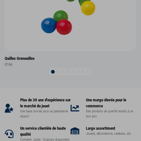
Quilles Grenouilles
8166
Plus de 30 ans d'expérience sur
Une marge élevée pour le
le marché du jouet
commerce
Une base solide pour un partenariat
Des produits de qualité testés à un
réussi!
bon prix
Un service clientèle de haute
Large assortiment
Jouets, décorations, cadeaux, etc.
qualité
Complet. Juste. Toujours disponible.