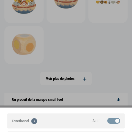
Voir plus de photos
Un produit de la marque small foot
Points forts
Actif
Fonctionnel
Caractéristiques du produit