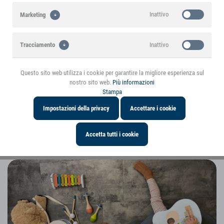
In evidenza
Inattivo
Marketing
Caratteristiche del prodotto
Inattivo
Tracciamento
Informazioni sul prodotto
Questo sito web utilizza i cookie per garantire la migliore esperienza sul
nostro sito web.
Più informazioni
Scaricare
Stampa
Impostazioni della privacy
Accettare i cookie
Questo prodotto è menzionato nel blog
Accetta tutti i cookie
Voci ed esperienze interessanti sull'articolo