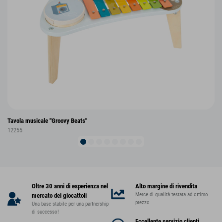
Tavola musicale "Groovy Beats"
12255
Oltre 30 anni di esperienza nel
Alto margine di rivendita
Merce di qualità testata ad ottimo
mercato dei giocattoli
prezzo
Una base stabile per una partnership
di successo!
Eccellente servizio clienti