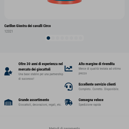
Carillon Giostra dei cavalli Circo
12321
Oltre 30 anni di esperienza nel
Alto margine di rivendita
Merce di qualità testata ad ottimo
mercato dei giocattoli
prezzo
Una base stabile per una partnership
di successo!
Eccellente servizio clienti
Completo. Corretto. Disponibile.
Grande assortimento
Consegna veloce
Giocattoli, decorazioni, regali, etc.
Spedizione rapida
Metodi di pagamento