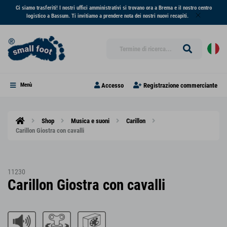
Ci siamo trasferiti! I nostri uffici amministrativi si trovano ora a Brema e il nostro centro
logistico a Bassum. Ti invitiamo a prendere nota dei nostri nuovi recapiti.
Accesso
Registrazione commerciante
Menù
Shop
Musica e suoni
Carillon
Carillon Giostra con cavalli
11230
Carillon Giostra con cavalli