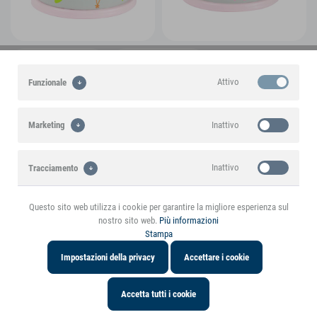
Attivo
Funzionale
Inattivo
Marketing
Inattivo
Tracciamento
Questo sito web utilizza i cookie per garantire la migliore esperienza sul
Un prodotto di marca small foot
nostro sito web.
Più informazioni
Stampa
In evidenza
Impostazioni della privacy
Accettare i cookie
Accetta tutti i cookie
Caratteristiche del prodotto