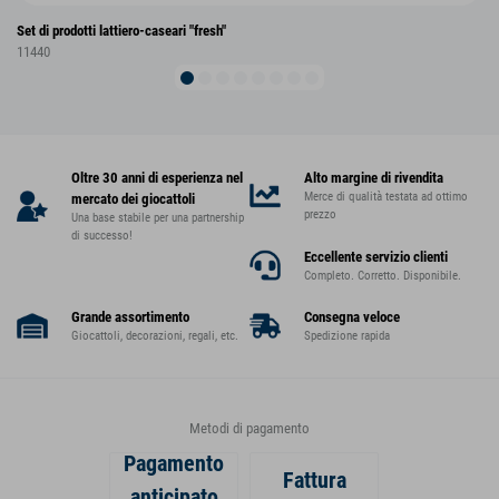
Set di prodotti lattiero-caseari "fresh"
11440
Oltre 30 anni di esperienza nel
Alto margine di rivendita
Merce di qualità testata ad ottimo
mercato dei giocattoli
prezzo
Una base stabile per una partnership
di successo!
Eccellente servizio clienti
Completo. Corretto. Disponibile.
Grande assortimento
Consegna veloce
Giocattoli, decorazioni, regali, etc.
Spedizione rapida
Metodi di pagamento
Pagamento
Fattura
anticipato