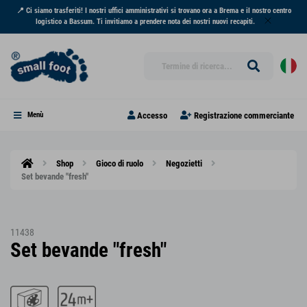
📍 Ci siamo trasferiti! I nostri uffici amministrativi si trovano ora a Brema e il nostro centro
logistico a Bassum. Ti invitiamo a prendere nota dei nostri nuovi recapiti.
Accesso
Registrazione commerciante
Menù
Shop
Gioco di ruolo
Negozietti
Set bevande "fresh"
11438
Set bevande "fresh"