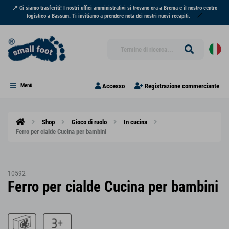
📍 Ci siamo trasferiti! I nostri uffici amministrativi si trovano ora a Brema e il nostro centro
logistico a Bassum. Ti invitiamo a prendere nota dei nostri nuovi recapiti.
Accesso
Registrazione commerciante
Menù
Shop
Gioco di ruolo
In cucina
Ferro per cialde Cucina per bambini
10592
Ferro per cialde Cucina per bambini