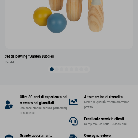
Set da bowling "Garden Buddies”
12644
Oltre 30 anni di esperienza nel
Alto margine di rivendita
Merce di qualità testata ad ottimo
mercato dei giocattoli
prezzo
Una base stabile per una partnership
di successo!
Eccellente servizio clienti
Completo. Corretto. Disponibile.
Grande assortimento
Consegna veloce