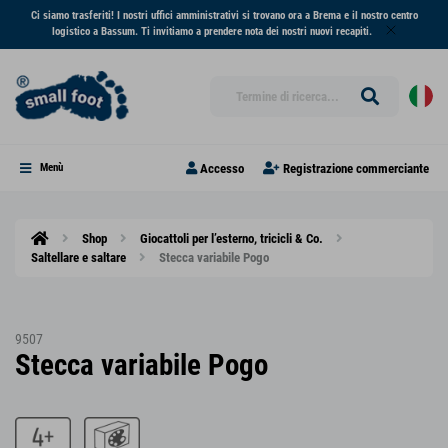
Ci siamo trasferiti! I nostri uffici amministrativi si trovano ora a Brema e il nostro centro
logistico a Bassum. Ti invitiamo a prendere nota dei nostri nuovi recapiti.
Accesso
Registrazione commerciante
Menù
Shop
Giocattoli per l’esterno, tricicli & Co.
Saltellare e saltare
Stecca variabile Pogo
9507
Stecca variabile Pogo