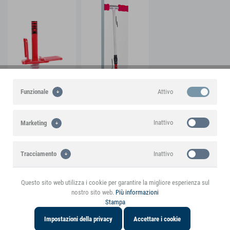
Attivo
Funzionale
Inattivo
Marketing
Inattivo
Tracciamento
Questo sito web utilizza i cookie per garantire la migliore esperienza sul
nostro sito web.
Più informazioni
Un prodotto di marca small foot
Stampa
Impostazioni della privacy
Accettare i cookie
In evidenza