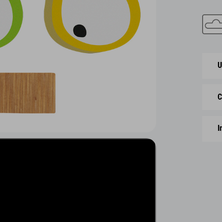
U
C
I