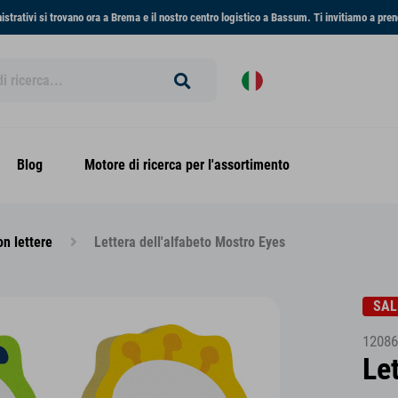
inistrativi si trovano ora a Brema e il nostro centro logistico a Bassum. Ti invitiamo a pren
Blog
Motore di ricerca per l'assortimento
on lettere
Lettera dell'alfabeto Mostro Eyes
SAL
12086
Le