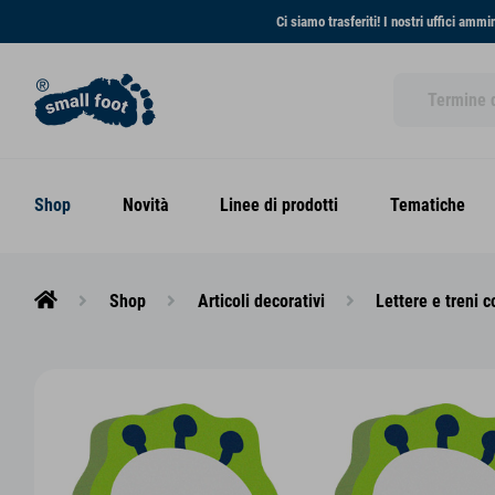
Ci siamo trasferiti! I nostri uffici amm
Shop
Novità
Linee di prodotti
Tematiche
Shop
Articoli decorativi
Lettere e treni c