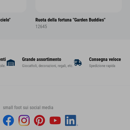
cielo"
Ruota della fortuna "Garden Buddies"
12645
enti
Grande assortimento
Consegna veloce
ile.
Giocattoli, decorazioni, regali, etc.
Spedizione rapida
small foot sui social media