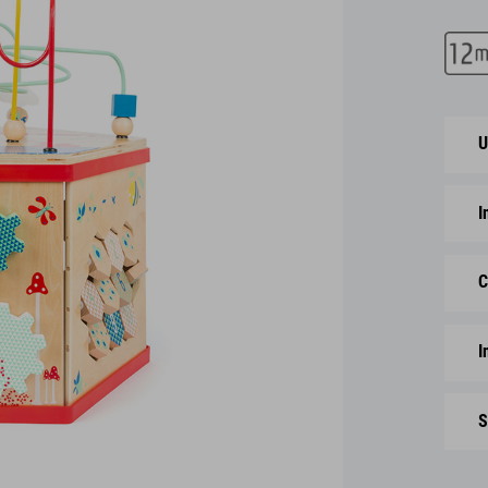
U
I
C
I
S