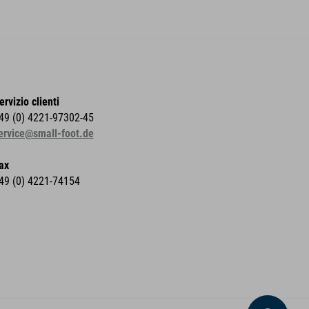
ervizio clienti
49 (0) 4221-97302-45
ervice@small-foot.de
ax
49 (0) 4221-74154