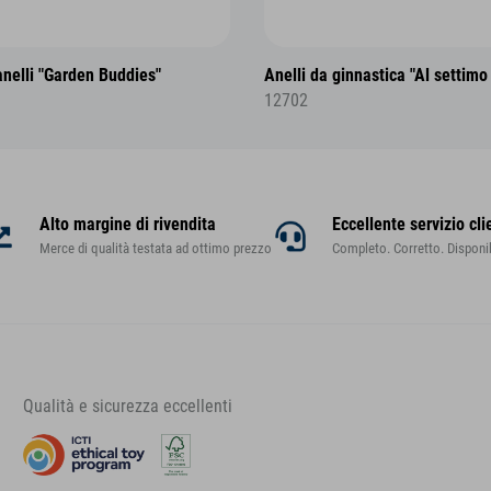
anelli "Garden Buddies"
Anelli da ginnastica "Al settimo 
12702
Alto margine di rivendita
Eccellente servizio cli
Merce di qualità testata ad ottimo prezzo
Completo. Corretto. Disponib
Qualità e sicurezza eccellenti