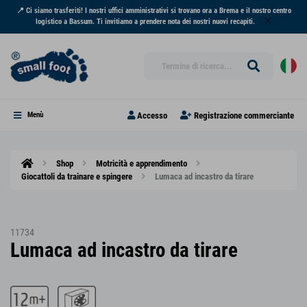
📍 Ci siamo trasferiti! I nostri uffici amministrativi si trovano ora a Brema e il nostro centro
logistico a Bassum. Ti invitiamo a prendere nota dei nostri nuovi recapiti.
Accesso
Registrazione commerciante
Menù
Shop
Motricità e apprendimento
Giocattoli da trainare e spingere
Lumaca ad incastro da tirare
11734
Lumaca ad incastro da tirare