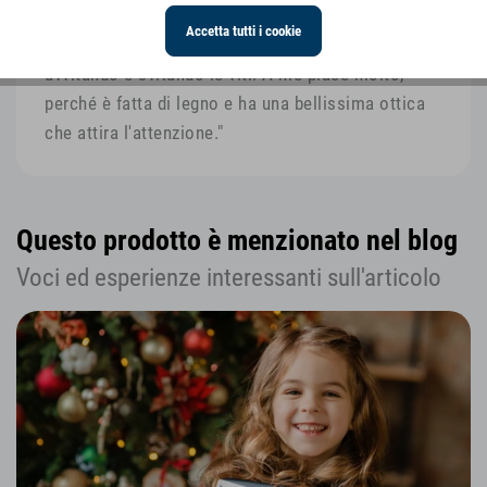
"Mia figlia adora questa lumaca colorata. Ci gioca
Accetta tutti i cookie
in vari modi, ad esempio trainandosela dietro o
avvitando e svitando le viti. A me piace molto,
perché è fatta di legno e ha una bellissima ottica
che attira l'attenzione."
Questo prodotto è menzionato nel blog
Voci ed esperienze interessanti sull'articolo