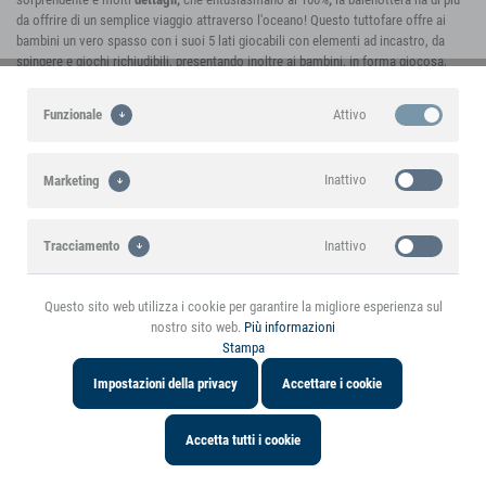
da offrire di un semplice viaggio attraverso l'oceano! Questo tuttofare offre ai
bambini un vero spasso con i suoi 5 lati giocabili con elementi ad incastro, da
spingere e giochi richiudibili, presentando inoltre ai bambini, in forma giocosa,
l'oceano e i suoi abitanti. Le
ruote gommate
, la
protezione per le dita sul
coperchio
, l'
asse continuo
e il
sistema di frenata
offronto un
surplus di sicurezza
.
Attivo
Funzionale
Inattivo
Marketing
https://youtu.be/syc6lvtb14A
Anche il
Primipassi Elefante
colpisce inoltre come
Vincitore
in termini di
materiale, funzionalità e
Inattivo
Tracciamento
design! Il gigante buono
conduce i bambini in un
mondo colorato di
Questo sito web utilizza i cookie per garantire la migliore esperienza sul
arcobaleno, gli offre
nostro sito web.
Più informazioni
innumerevoli possibilità di
Stampa
gioco per allenare la
Impostazioni della privacy
Accettare i cookie
motricità, offrendogli
spazio per liberare la loro
creatività e fantasia. Un
Accetta tutti i cookie
pratico compagno di gioco
per chi si accinge a