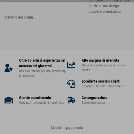
compiere i primi passi, che
grazie al suo
design
attuale è diventato un
preferito dei clienti.
Oltre 30 anni di esperienza nel
Alto margine di rivendita
Merce di qualità testata ad ottimo
mercato dei giocattoli
prezzo
Una base stabile per una partnership
di successo!
Eccellente servizio clienti
Completo. Corretto. Disponibile.
Grande assortimento
Consegna veloce
Giocattoli, decorazioni, regali, etc.
Spedizione rapida
Metodi di pagamento