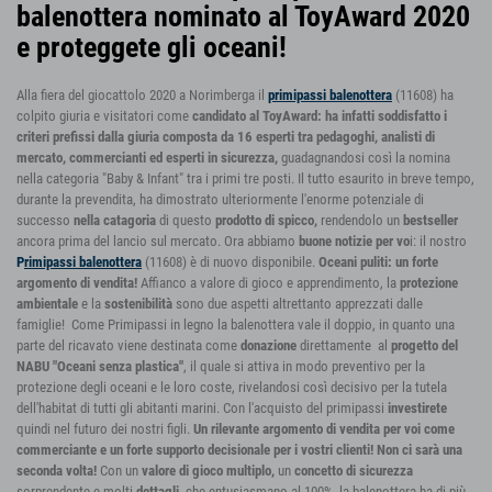
balenottera nominato al ToyAward 2020
e proteggete gli oceani!
Alla fiera del giocattolo 2020 a Norimberga il
primipassi balenottera
(11608) ha
colpito giuria e visitatori come
candidato al ToyAward: ha infatti soddisfatto i
criteri prefissi dalla giuria composta da 16 esperti tra pedagoghi, analisti di
mercato, commercianti ed esperti in sicurezza,
guadagnandosi così la nomina
nella categoria "Baby & Infant" tra i primi tre posti. Il tutto esaurito in breve tempo,
durante la prevendita, ha dimostrato ulteriormente l'enorme potenziale di
successo
nella catagoria
di questo
prodotto di spicco,
rendendolo un
bestseller
ancora prima del lancio sul mercato. Ora abbiamo
buone notizie per vo
i: il nostro
P
rimipassi balenottera
(11608) è di nuovo disponibile.
Oceani puliti: un forte
argomento di vendita!
Affianco a valore di gioco e apprendimento, la
protezione
ambientale
e la
sostenibilità
sono due aspetti altrettanto apprezzati dalle
famiglie! Come Primipassi in legno la balenottera vale il doppio, in quanto una
parte del ricavato viene destinata come
donazione
direttamente al
progetto del
NABU "Oceani senza plastica"
, il quale si attiva in modo preventivo per la
protezione degli oceani e le loro coste, rivelandosi così decisivo per la tutela
dell'habitat di tutti gli abitanti marini. Con l'acquisto del primipassi
investirete
quindi nel futuro dei nostri figli.
Un rilevante argomento di vendita per voi come
commerciante e un forte supporto decisionale per i vostri clienti!
Non ci sarà una
seconda volta!
Con un
valore di gioco multiplo,
un
concetto di sicurezza
sorprendente e molti
dettagli,
che entusiasmano al 100%
,
la balenottera ha di più