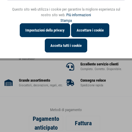
Questo sito web utilizza i cookie per garantire la migliore esperienza sul
nostro sito web.
Più informazioni
Stampa
Impostazioni della privacy
Accettare i cookie
Oltre 30 anni di esperienza nel
Alto margine di rivendita
Accetta tutti i cookie
Merce di qualità testata ad ottimo
mercato dei giocattoli
prezzo
Una base stabile per una partnership
di successo!
Eccellente servizio clienti
Completo. Corretto. Disponibile.
Grande assortimento
Consegna veloce
Giocattoli, decorazioni, regali, etc.
Spedizione rapida
Metodi di pagamento
Pagamento
Fattura
anticipato