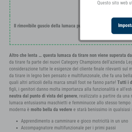
Questo sito web ut
Imposta
Il rimovibile guscio della lumaca può essere utilizzato anch
incastro
Altro che lenta … questa lumaca da tirare non viene superata da 
da tirare fa parte dei nuovi Category Champions dell'azienda Leg
considerazione tutte le esigenze del cliente finale rilevanti sul 
da tirare in legno ben pensato e multifunzonale, che fa una bell
quali altri articoli della marca small foot ne fanno parte!
Tutti i 
figli, i genitori danno molta importanza alla funzionalità e all'es
neutra dal punto di vista del genere
, realizzato a partire da un
lumaca entusiasma maschietti e femminucce allo stesso tempo 
moderna è
molto bella da vedere
e starà benissimo in qualsiasi 
Apprendimento a camminare e gioco motricità in un uno
Accompagnatore multifunzionale per i primi passi