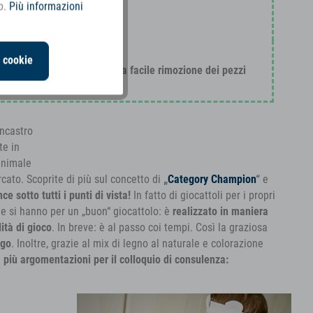
b.
Più informazioni
i cookie
ad elastico e perlina per una facile rimozione dei pezzi
ncastro
te in
 animale
cato. Scoprite di più sul concetto di
„
Category Champion
“
e
ce sotto tutti i punti di vista!
In fatto di giocattoli per i propri
che si hanno per un „buon“ giocattolo: è
realizzato in maniera
lità di gioco
. In breve: è al passo coi tempi. Così la graziosa
ngo
. Inoltre, grazie al mix di legno al naturale e colorazione
più argomentazioni per il colloquio di consulenza: