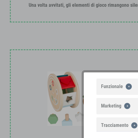
Una volta avvitati, gli elementi di gioco rimangono sile
Funzionale
Marketing
Tracciamento