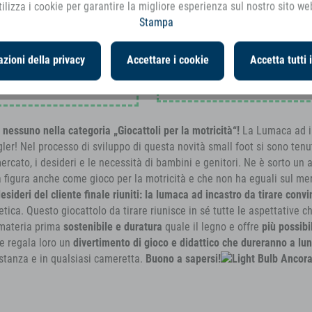
ilizza i cookie per garantire la migliore esperienza sul nostro sito we
Stampa
zioni della privacy
Accettare i cookie
Accetta tutti 
e singolarmente come gioco ad
Porta laterale con chiusura 
nessuno nella categoria „Giocattoli per la motricità“!
La Lumaca ad i
ler! Nel processo di sviluppo di questa novità small foot si sono tenu
mercato, i desideri e le necessità di bambini e genitori. Ne è sorto un
a figura anche come gioco per la motricità e che non ha eguali sul mer
desideri del cliente finale riuniti: la lumaca ad incastro da tirare convin
tetica. Questo giocattolo da tirare riunisce in sé tutte le aspettative 
a materia prima
sostenibile e duratura
quale il legno e offre
più possibi
e regala loro un
divertimento di gioco e didattico che dureranno a lu
stanza e in qualsiasi cameretta.
Buono a sapersi!
Ancora 