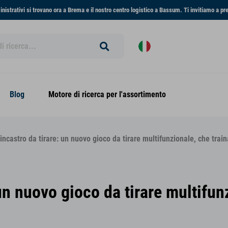
ministrativi si trovano ora a Brema e il nostro centro logistico a Bassum. Ti invitiamo a pr
Blog
Motore di ricerca per l'assortimento
ncastro da tirare: un nuovo gioco da tirare multifunzionale, che traina
n nuovo gioco da tirare multifunz