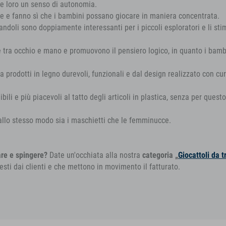
te loro un senso di autonomia.
fine e fanno sì che i bambini possano giocare in maniera concentrata.
andoli sono doppiamente interessanti per i piccoli esploratori e li st
one tra occhio e mano e promuovono il pensiero logico, in quanto i bam
a prodotti in legno durevoli, funzionali e dal design realizzato con cu
bili e più piacevoli al tatto degli articoli in plastica, senza per questo
 allo stesso modo sia i maschietti che le femminucce.
are e spingere?
Date un'occhiata alla nostra
categoria „
Giocattoli da t
iesti dai clienti e che mettono in movimento il fatturato.