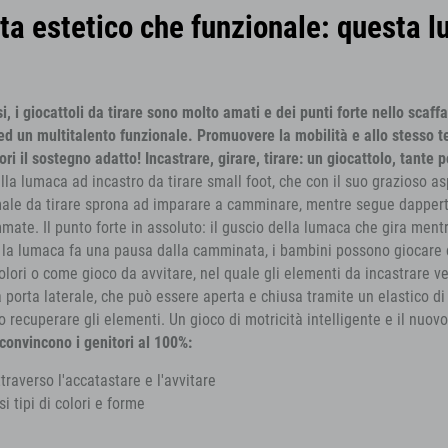
ista estetico che funzionale: questa 
 i giocattoli da tirare sono molto amati e dei punti forte nello scaffa
 ed un multitalento funzionale. Promuovere la mobilità e allo stesso 
tori il sostegno adatto!
Incastrare, girare, tirare: un giocattolo, tante p
lla lumaca ad incastro da tirare small foot, che con il suo grazioso a
ale da tirare sprona ad imparare a camminare, mentre segue dappertut
ate. Il punto forte in assoluto: il guscio della lumaca che gira mentr
la lumaca fa una pausa dalla camminata, i bambini possono giocare co
olori o come gioco da avvitare,
nel quale gli elementi da incastrare v
una porta laterale, che può essere aperta e chiusa tramite un elastico
o recuperare gli elementi. Un gioco di motricità intelligente e il nuovo
 convincono i genitori al 100%:
raverso l'accatastare e l'avvitare
i tipi di colori e forme