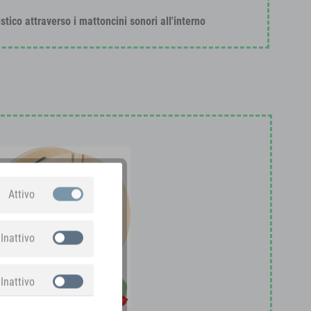
stico attraverso i mattoncini sonori all'interno
Attivo
Inattivo
Inattivo