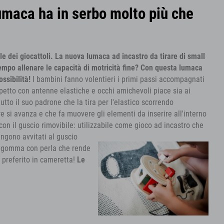
lumaca ha in serbo molto più che
le dei giocattoli. La nuova lumaca ad incastro da tirare di small
tempo allenare le capacità di motricità fine? Con questa lumaca
ossibilità!
I bambini fanno volentieri i primi passi accompagnati
spetto con antenne elastiche e occhi amichevoli piace sia ai
to il suo padrone che la tira per l'elastico scorrendo
e si avanza e che fa muovere gli elementi da inserire all'interno
n il guscio rimovibile: utilizzabile come gioco ad incastro che
engono avvitati al guscio
 di gomma con perla che rende
 preferito in cameretta!
Le