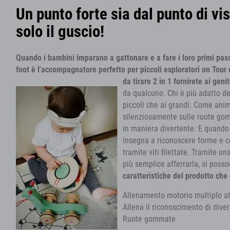
Un punto forte sia dal punto di v
solo il guscio!
Quando i bambini imparano a gattonare e a fare i loro primi passi,
foot è l'accompagnatore perfetto per piccoli esploratori on Tour
da tirare 2 in 1 fornirete ai geni
da qualcuno. Chi è più adatto de
piccoli che ai grandi. Come anim
silenziosamente sulle ruote gomm
in maniera divertente. E quando 
insegna a riconoscere forme e c
tramite viti filettate. Tramite 
più semplice afferrarla, si posso
caratteristiche del prodotto che
Allenamento motorio multiplo att
Allena il riconoscimento di divers
Ruote gommate