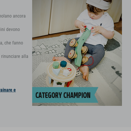
imolano ancora
bini devono
ra, che fanno
 rinunciare alla
rainare e