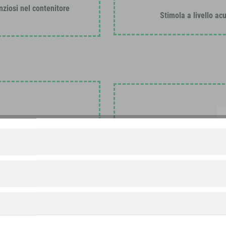
nziosi nel contenitore
Stimola a livello acu