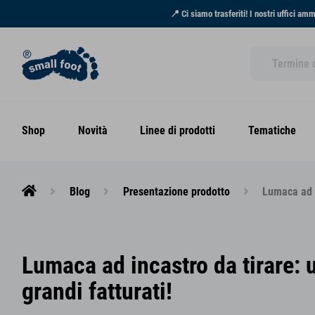
📍 Ci siamo trasferiti! I nostri uffici am
Shop
Novità
Linee di prodotti
Tematiche
Blog
Presentazione prodotto
Lumaca ad i
Lumaca ad incastro da tirare: u
grandi fatturati!