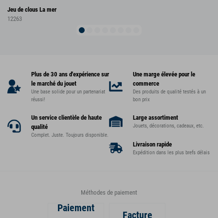
Jeu de clous La mer
12263
Plus de 30 ans d'expérience sur
Une marge élevée pour le
le marché du jouet
commerce
Une base solide pour un partenariat
Des produits de qualité testés à un
réussi!
bon prix
Un service clientèle de haute
Large assortiment
Jouets, décorations, cadeaux, etc.
qualité
Complet. Juste. Toujours disponible.
Livraison rapide
Expédition dans les plus brefs délais
Méthodes de paiement
Paiement
Facture