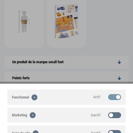
Un produit de la marque small foot
Points forts
Caractéristiques du produit
Actif
Fonctionnel
Informations sur le produit
Inactif
Marketing
Inactif