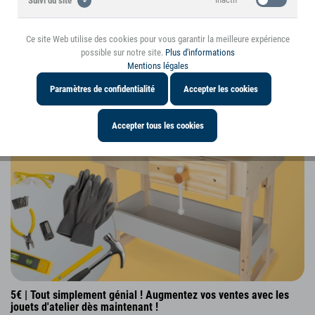
Ce produit est mentionné dans le blog
Suivi du site
Des avis et des expériences intéressantes à
Ce site Web utilise des cookies pour vous garantir la meilleure expérience
propos de l'article
Inactif
Personnalisation
possible sur notre site.
Plus d'informations
Mentions légales
Paramètres de confidentialité
Accepter les cookies
Accepter tous les cookies
5€ | Tout simplement génial ! Augmentez vos ventes avec les
jouets d'atelier dès maintenant !