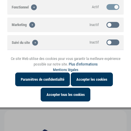
Actif
Fonctionnel
Un produit de la marque small foot
Inactif
Marketing
Points forts
Inactif
Suivi du site
Caractéristiques du produit
Ce site Web utilise des cookies pour vous garantir la meilleure expérience
Inactif
Personnalisation
possible sur notre site.
Plus d'informations
Mentions légales
Informations sur le produit
Paramètres de confidentialité
Accepter les cookies
Vous pourriez également être intéressé par
Accepter tous les cookies
les articles suivants