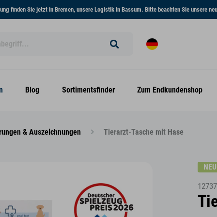
ng finden Sie jetzt in Bremen, unsere Logistik in Bassum. Bitte beachten Sie unsere n
n
Blog
Sortimentsfinder
Zum Endkundenshop
erungen & Auszeichnungen
Tierarzt-Tasche mit Hase
NEU
12737
Ti