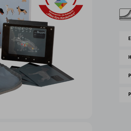
E
H
P
P