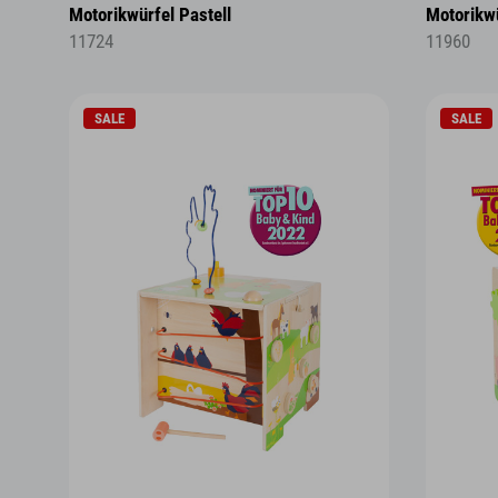
Motorikwürfel Pastell
Motorikwü
11724
11960
SALE
SALE