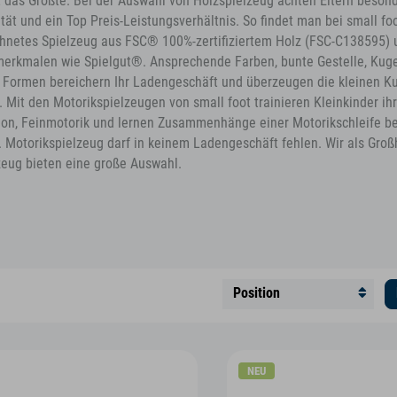
st das Größte. Bei der Auswahl von Holzspielzeug achten Eltern beson
tät und ein Top Preis-Leistungsverhältnis. So findet man bei small fo
hnetes Spielzeug aus FSC® 100%-zertifiziertem Holz (FSC-C138595) 
merkmalen wie Spielgut®. Ansprechende Farben, bunte Gestelle, Kug
ge Formen bereichern Ihr Ladengeschäft und überzeugen die kleinen 
 Mit den Motorikspielzeugen von small foot trainieren Kleinkinder ih
ion, Feinmotorik und lernen Zusammenhänge einer Motorikschleife b
. Motorikspielzeug darf in keinem Ladengeschäft fehlen. Wir als Groß
zeug bieten eine große Auswahl.
NEU