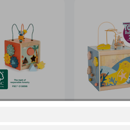
rfel „Dino“
Motorikwürfel „Seaside”
12393