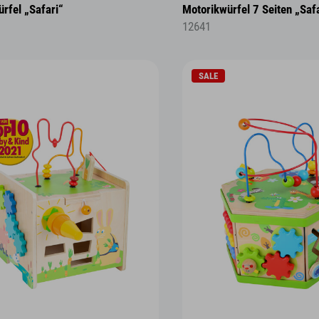
rfel „Safari“
Motorikwürfel 7 Seiten „Saf
12641
SALE