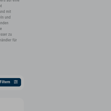
ders auf eine
ot
und mit
eln und
Kunden
re
esser zu
händler für
Filtern