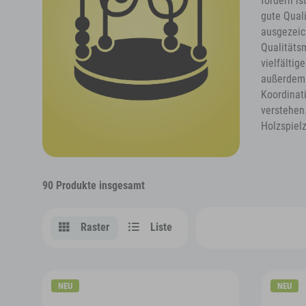
fördern i
gute Quali
ausgezeic
Qualitäts
vielfälti
außerdem.
Koordinat
verstehen
Holzspiel
90 Produkte insgesamt
Raster
Liste
NEU
NEU