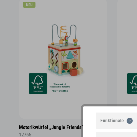
NEU
Funktionale
Motorikwürfel „Jungle Friends“
Motorikwü
12765
12618