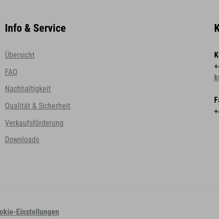
Info & Service
K
Übersicht
K
+
FAQ
k
Nachhaltigkeit
F
Qualität & Sicherheit
+
Verkaufsförderung
Downloads
okie-Einstellungen