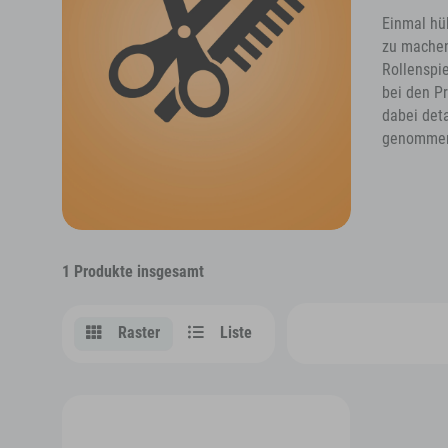
Einmal hüb
zu machen
Rollenspi
bei den Pr
dabei det
genommen 
1 Produkte insgesamt
Raster
Liste