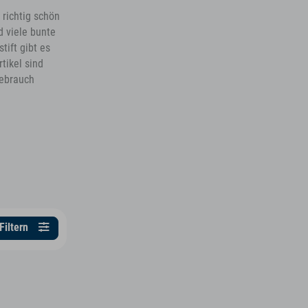
 richtig schön
d viele bunte
ift gibt es
tikel sind
Gebrauch
Filtern