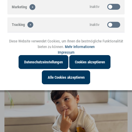
Inaktiv
Marketing
Inaktiv
Tracking
Diese Website verwendet Cookies, um Ihnen die bestmögliche Funktionalität
Inaktiv
Personalisierung
bieten zu können.
Mehr Informationen
Impressum
Datenschutzeinstellungen
Cookies akzeptieren
Der small foot Hauptkatalog 2024 präsentiert eine Vielzahl an
neuen Spielwaren-Highlights
Alle Cookies akzeptieren