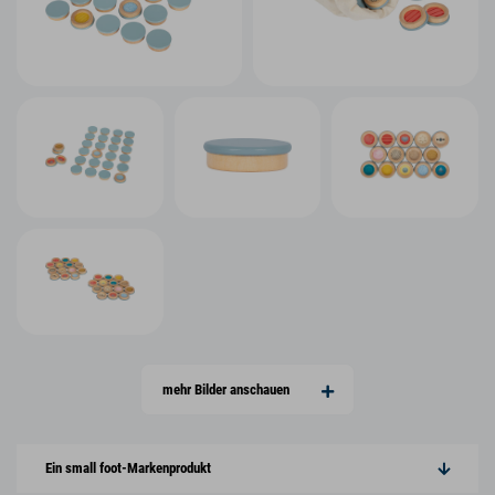
mehr Bilder anschauen
Ein small foot-Markenprodukt