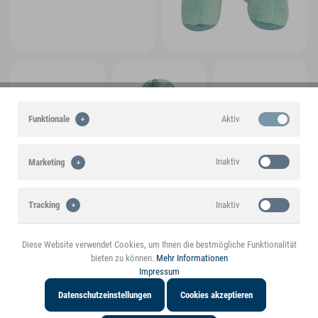
Aktiv
Funktionale
Inaktiv
Marketing
Inaktiv
Tracking
Diese Website verwendet Cookies, um Ihnen die bestmögliche Funktionalität
Inaktiv
Personalisierung
bieten zu können.
Mehr Informationen
Ein small foot-Markenprodukt
Impressum
Datenschutzeinstellungen
Cookies akzeptieren
Highlights