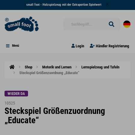
small foot - Holzspielzeug mit der Extraportion Spielwert
Login
Händler Registrierung
Menü
Shop
Motorik und Lernen
Lernspielzeug und Tafeln
Steckspiel Größenzuordnung „Educate“
WIEDER DA
10525
Steckspiel Größenzuordnung
„Educate“