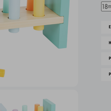
E
H
P
P