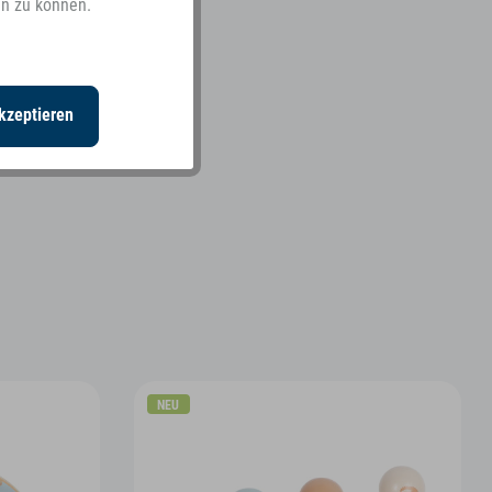
en zu können.
Inaktiv
kzeptieren
NEU