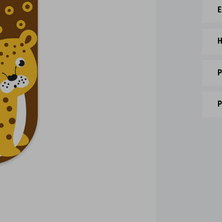
E
H
P
P