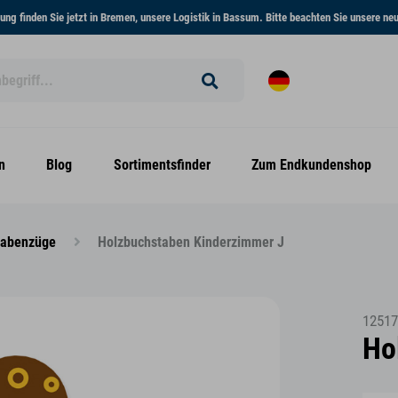
ng finden Sie jetzt in Bremen, unsere Logistik in Bassum. Bitte beachten Sie unsere n
n
Blog
Sortimentsfinder
Zum Endkundenshop
tabenzüge
Holzbuchstaben Kinderzimmer J
12517
Ho