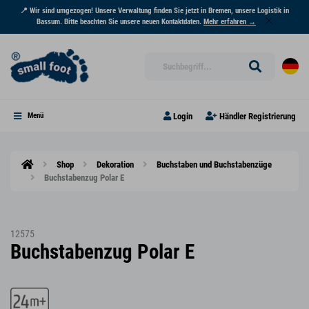
📍 Wir sind umgezogen! Unsere Verwaltung finden Sie jetzt in Bremen, unsere Logistik in
Bassum. Bitte beachten Sie unsere neuen Kontaktdaten.
Mehr erfahren →
Login
Händler Registrierung
Menü
Shop
Dekoration
Buchstaben und Buchstabenzüge
Buchstabenzug Polar E
12575
Buchstabenzug Polar E