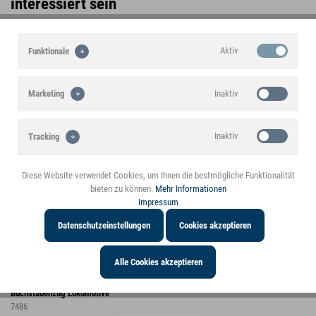
interessiert sein
Aktiv
Funktionale
Inaktiv
Marketing
Inaktiv
Tracking
Diese Website verwendet Cookies, um Ihnen die bestmögliche Funktionalität
Inaktiv
Personalisierung
bieten zu können.
Mehr Informationen
Impressum
Datenschutzeinstellungen
Cookies akzeptieren
Alle Cookies akzeptieren
Buchstabenzug Lokomotive
7486