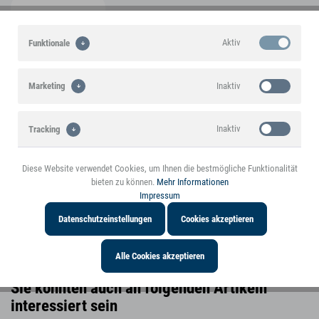
Aktiv
Funktionale
Inaktiv
Marketing
Ein small foot-Markenprodukt
Inaktiv
Tracking
Highlights
Diese Website verwendet Cookies, um Ihnen die bestmögliche Funktionalität
Inaktiv
Personalisierung
bieten zu können.
Mehr Informationen
Produktmerkmale
Impressum
Datenschutzeinstellungen
Cookies akzeptieren
Produktinformationen
Alle Cookies akzeptieren
Sie könnten auch an folgenden Artikeln
interessiert sein