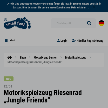
📍 Wir sind umgezogen! Unsere Verwaltung finden Sie jetzt in Bremen, unsere Logistik in
Bassum. Bitte beachten Sie unsere neuen Kontaktdaten.
Mehr erfahren →
Login
Händler Registrierung
Menü
Shop
Motorik und Lernen
Motorikspielzeug
Motorikspielzeug Riesenrad „Jungle Friends“
NEU
12764
Motorikspielzeug Riesenrad
„Jungle Friends“