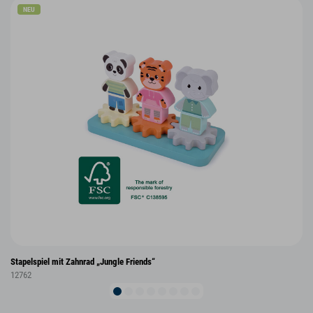
NEU
Stapelspiel mit Zahnrad „Jungle Friends“
12762