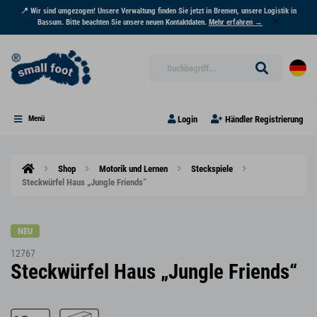
📍 Wir sind umgezogen! Unsere Verwaltung finden Sie jetzt in Bremen, unsere Logistik in
Bassum. Bitte beachten Sie unsere neuen Kontaktdaten.
Mehr erfahren →
Login
Händler Registrierung
Menü
Shop
Motorik und Lernen
Steckspiele
Steckwürfel Haus „Jungle Friends“
NEU
12767
Steckwürfel Haus „Jungle Friends“