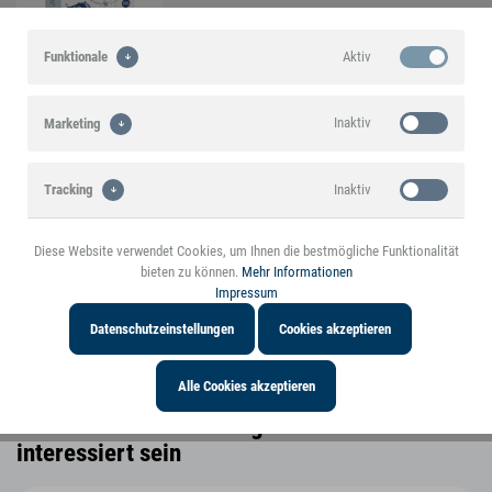
Aktiv
Funktionale
Inaktiv
Marketing
Ein small foot-Markenprodukt
Inaktiv
Tracking
Highlights
Diese Website verwendet Cookies, um Ihnen die bestmögliche Funktionalität
Inaktiv
Personalisierung
bieten zu können.
Mehr Informationen
Produktmerkmale
Impressum
Datenschutzeinstellungen
Cookies akzeptieren
Produktinformationen
Alle Cookies akzeptieren
Sie könnten auch an folgenden Artikeln
interessiert sein