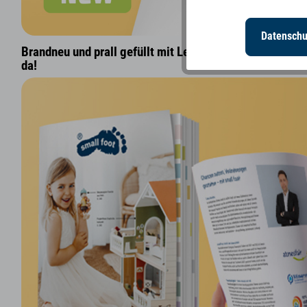
Datenschu
Brandneu und prall gefüllt mit Legler-Highlights: Der 
da!