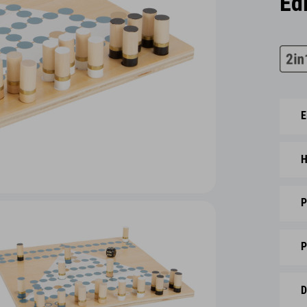
Ed
E
H
P
P
D