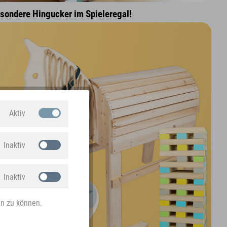
esondere Hingucker im Spieleregal!
Aktiv
Inaktiv
Inaktiv
en zu können.
Inaktiv