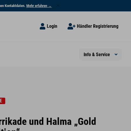
euen Kontaktdaten.
Mehr erfahren →
Login
Händler Registrierung
Info & Service
E
rrikade und Halma „Gold