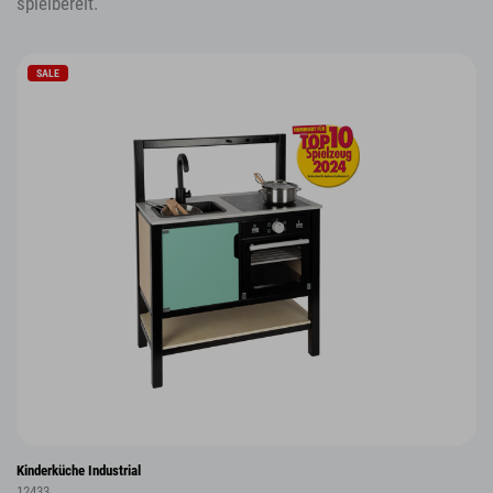
spielbereit.
SALE
Kinderküche Industrial
12433