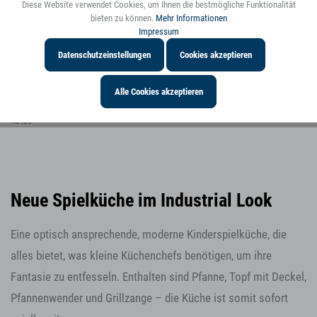
Diese Website verwendet Cookies, um Ihnen die bestmögliche Funktionalität
Inaktiv
Personalisierung
bieten zu können.
Mehr Informationen
Impressum
Datenschutzeinstellungen
Cookies akzeptieren
Alle Cookies akzeptieren
Biegepuppen-Familie mit Baby
12426
Neue Spielküche im Industrial Look
Eine optisch ansprechende, moderne Kinderspielküche, die
alles bietet, was kleine Küchenchefs benötigen, um ihre
Fantasie zu entfesseln. Enthalten sind Pfanne, Topf mit Deckel,
Pfannenwender und Grillzange – die Küche ist somit sofort