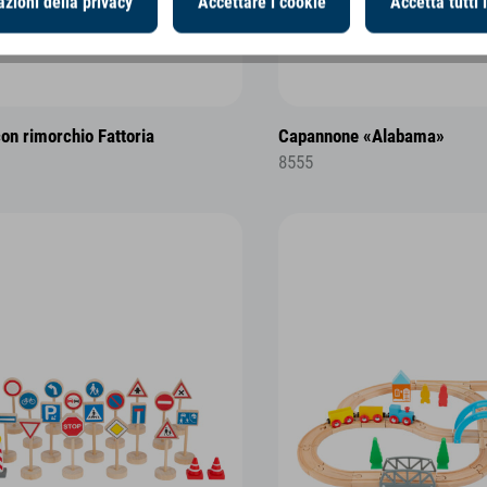
zioni della privacy
Accettare i cookie
Accetta tutti 
con rimorchio Fattoria
Capannone «Alabama»
8555