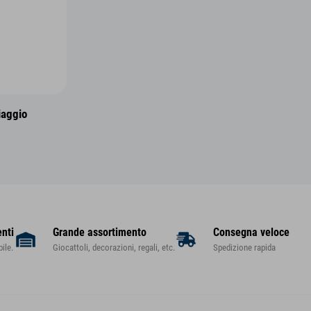
iaggio
enti
Grande assortimento
Consegna veloce
ile.
Giocattoli, decorazioni, regali, etc.
Spedizione rapida