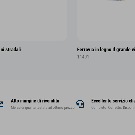
ni stradali
Ferrovia in legno Il grande v
11491
Alto margine di rivendita
Eccellente servizio cli
Merce di qualità testata ad ottimo prezzo
Completo. Corretto. Disponib