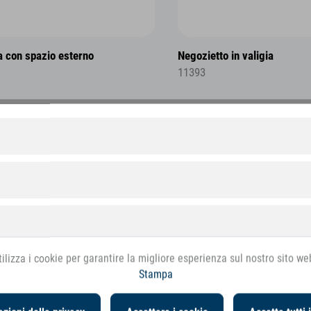
a con spazio esterno
Negozietto in valigia
11393
SALE
ilizza i cookie per garantire la migliore esperienza sul nostro sito we
Stampa