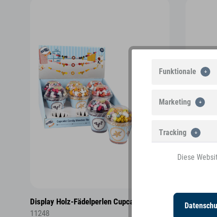
Funktionale
Marketing
Tracking
Diese Websit
Personalisierung
Display Holz-Fädelperlen Cupcake Candy
Display H
Datenschu
11248
11250