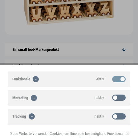
Ein small foot-Markenprodukt
Produktmerkmale
Aktiv
Funktionale
Produktinformationen
Inaktiv
Marketing
Sie könnten auch an folgenden Artikeln
interessiert sein
Inaktiv
Tracking
Diese Website verwendet Cookies, um Ihnen die bestmögliche Funktionalität
Inaktiv
Personalisierung