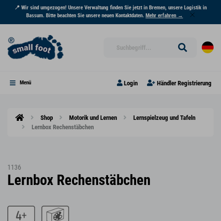
📍 Wir sind umgezogen! Unsere Verwaltung finden Sie jetzt in Bremen, unsere Logistik in
Bassum. Bitte beachten Sie unsere neuen Kontaktdaten.
Mehr erfahren →
Login
Händler Registrierung
Menü
Shop
Motorik und Lernen
Lernspielzeug und Tafeln
Lernbox Rechenstäbchen
1136
Lernbox Rechenstäbchen